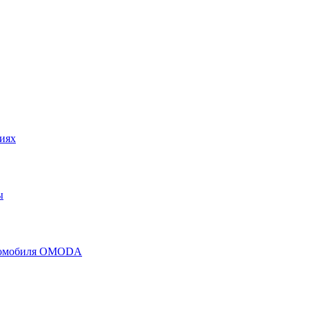
иях
ы
втомобиля OMODA