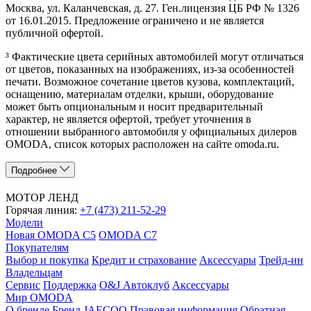
Москва, ул. Каланчевская, д. 27. Ген.лицензия ЦБ РФ № 1326
от 16.01.2015. Предложение ограничено и не является
публичной офертой.
³ Фактические цвета серийных автомобилей могут отличаться
от цветов, показанных на изображениях, из-за особенностей
печати. Возможное сочетание цветов кузова, комплектаций,
оснащению, материалам отделки, крыши, оборудование
может быть опциональным и носит предварительный
характер, не является офертой, требует уточнения в
отношении выбранного автомобиля у официальных дилеров
OMODA, список которых расположен на сайте omoda.ru.
Подробнее
МОТОР ЛЕНД
Горячая линия:
+7 (473) 211-52-29
Модели
Новая OMODA C5
OMODA C7
Покупателям
Выбор и покупка
Кредит и страхование
Аксессуары
Трейд-ин
Владельцам
Сервис
Поддержка
O&J Автоклуб
Аксессуары
Мир OMODA
О бренде
Бренд JAECOO
Правовая информация
Обратная