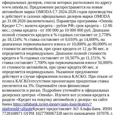
официальных дилеров, список которых расположен по адресу
www.omoda.ru. Предложение распространяется на новые
автомобили марки OMODA C7 2024-2026 годов производства
и действует в салонах официальных дилеров марки OMODA
до 31.08.2026 (включительно). Параметры программы «Omoda
Кредит C7»: валюта кредита – рубли РФ; срок кредита – 12-96
мес.; сумма кредита - от 100 000 до 10 000 000 руб. Диапазон
полной стоимости кредита в % годовых составляет от 2,778%
до 18,124%. % ставка составляет от 0,010% до 14,600%, на
диапазонах первоначального взноса от 10,000% до 90,000% от
стоимости автомобиля, при сроке кредита от 12 до 96 мес. и
определяется индивидуально. Диапазон полной стоимости
кредита в % годовых составляет от 10,507% до 11,151%. %
ставка составляет 7,700% при первоначальном взносе 50,000%
от стоимости автомобиля, при сроке кредита 60 мес. и
определяется индивидуально. Указанное предложение
действует в случае оформления полиса КАСКО. При отказе от
полиса КАСКО/отсутствии пролонгации процентная ставка
увеличится на 3%. Оценивайте свои финансовые
возможности и риски. Подробнее уточняйте в официальных
дилерских центрах «Omoda». Изучите все условия кредита в
разделе «Кредит на покупку автомобиля у дилера» на сайте
банка
https://alfabank.ru/get-money/auto-loan/dealers/?
platformId=alfasite
Кредит предоставляет АО Альфа-Банк. ИНН
7728168971 ОГРН 1027700067328 место нахождение 107078, г.