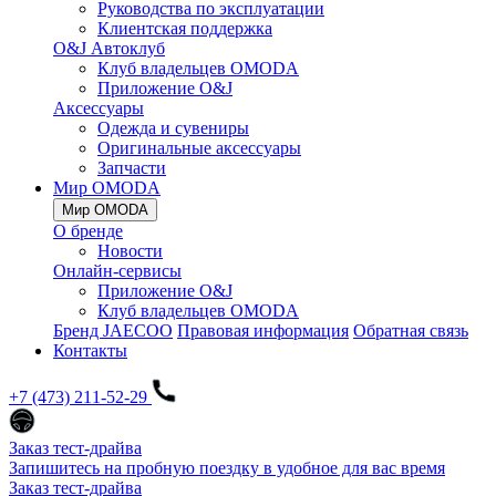
Руководства по эксплуатации
Клиентская поддержка
O&J Автоклуб
Клуб владельцев OMODA
Приложение O&J
Аксессуары
Одежда и сувениры
Оригинальные аксессуары
Запчасти
Мир OMODA
Мир OMODA
О бренде
Новости
Онлайн-сервисы
Приложение O&J
Клуб владельцев OMODA
Бренд JAECOO
Правовая информация
Обратная связь
Контакты
+7 (473) 211-52-29
Заказ тест-драйва
Запишитесь на пробную поездку в удобное для вас время
Заказ тест-драйва