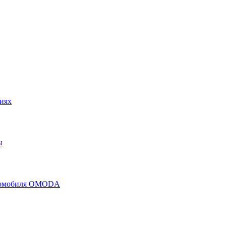
иях
ы
втомобиля OMODA