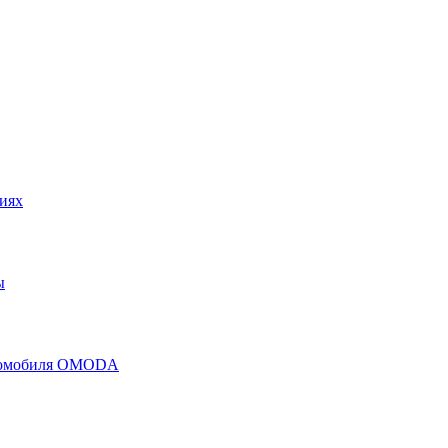
иях
ы
втомобиля OMODA