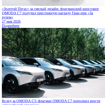
«Золотой Пегас» за смелый дизайн: флагманский кроссовер
OMODA C7 получил престижную награду Гран-при «За
рулем»
27 мая 2026
Подробнее
Вслед за OMODA C5: флагман OMODA C7 пополнил реестр