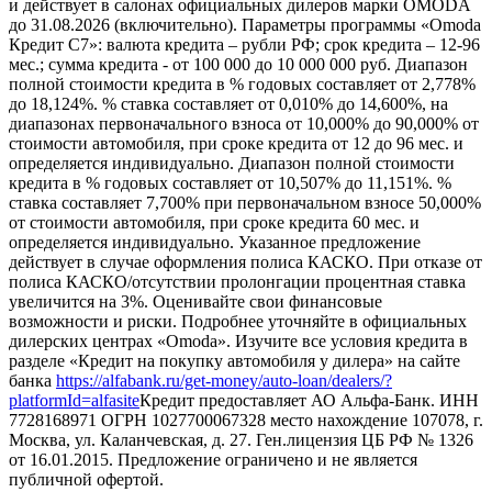
и действует в салонах официальных дилеров марки OMODA
до 31.08.2026 (включительно). Параметры программы «Omoda
Кредит C7»: валюта кредита – рубли РФ; срок кредита – 12-96
мес.; сумма кредита - от 100 000 до 10 000 000 руб. Диапазон
полной стоимости кредита в % годовых составляет от 2,778%
до 18,124%. % ставка составляет от 0,010% до 14,600%, на
диапазонах первоначального взноса от 10,000% до 90,000% от
стоимости автомобиля, при сроке кредита от 12 до 96 мес. и
определяется индивидуально. Диапазон полной стоимости
кредита в % годовых составляет от 10,507% до 11,151%. %
ставка составляет 7,700% при первоначальном взносе 50,000%
от стоимости автомобиля, при сроке кредита 60 мес. и
определяется индивидуально. Указанное предложение
действует в случае оформления полиса КАСКО. При отказе от
полиса КАСКО/отсутствии пролонгации процентная ставка
увеличится на 3%. Оценивайте свои финансовые
возможности и риски. Подробнее уточняйте в официальных
дилерских центрах «Omoda». Изучите все условия кредита в
разделе «Кредит на покупку автомобиля у дилера» на сайте
банка
https://alfabank.ru/get-money/auto-loan/dealers/?
platformId=alfasite
Кредит предоставляет АО Альфа-Банк. ИНН
7728168971 ОГРН 1027700067328 место нахождение 107078, г.
Москва, ул. Каланчевская, д. 27. Ген.лицензия ЦБ РФ № 1326
от 16.01.2015. Предложение ограничено и не является
публичной офертой.