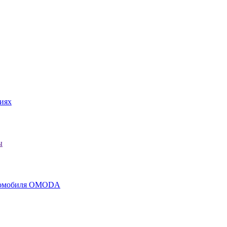
иях
ы
втомобиля OMODA