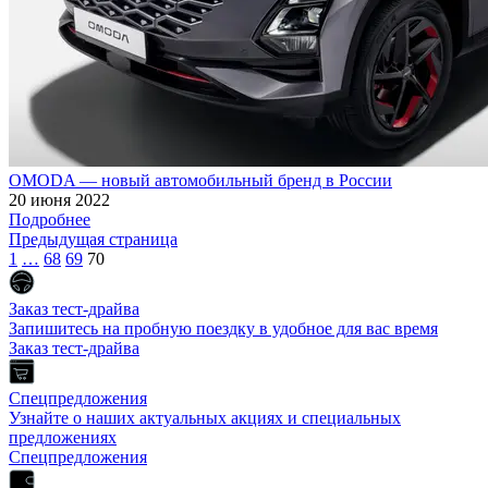
OMODA — новый автомобильный бренд в России
20 июня 2022
Подробнее
Предыдущая страница
1
…
68
69
70
Заказ тест-драйва
Запишитесь на пробную поездку в удобное для вас время
Заказ тест-драйва
Спецпредложения
Узнайте о наших актуальных акциях и специальных
предложениях
Спецпредложения