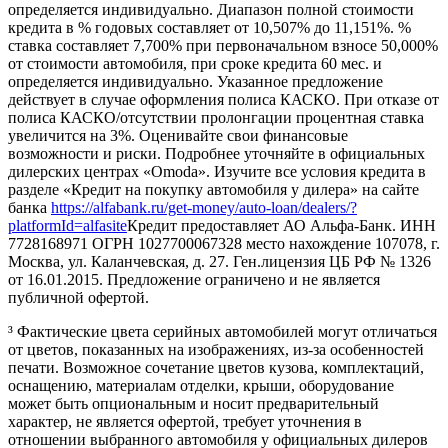
определяется индивидуально. Диапазон полной стоимости
кредита в % годовых составляет от 10,507% до 11,151%. %
ставка составляет 7,700% при первоначальном взносе 50,000%
от стоимости автомобиля, при сроке кредита 60 мес. и
определяется индивидуально. Указанное предложение
действует в случае оформления полиса КАСКО. При отказе от
полиса КАСКО/отсутствии пролонгации процентная ставка
увеличится на 3%. Оценивайте свои финансовые
возможности и риски. Подробнее уточняйте в официальных
дилерских центрах «Omoda». Изучите все условия кредита в
разделе «Кредит на покупку автомобиля у дилера» на сайте
банка
https://alfabank.ru/get-money/auto-loan/dealers/?
platformId=alfasite
Кредит предоставляет АО Альфа-Банк. ИНН
7728168971 ОГРН 1027700067328 место нахождение 107078, г.
Москва, ул. Каланчевская, д. 27. Ген.лицензия ЦБ РФ № 1326
от 16.01.2015. Предложение ограничено и не является
публичной офертой.
³ Фактические цвета серийных автомобилей могут отличаться
от цветов, показанных на изображениях, из-за особенностей
печати. Возможное сочетание цветов кузова, комплектаций,
оснащению, материалам отделки, крыши, оборудование
может быть опциональным и носит предварительный
характер, не является офертой, требует уточнения в
отношении выбранного автомобиля у официальных дилеров