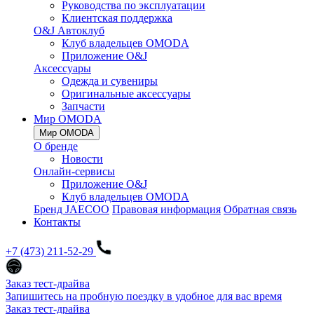
Руководства по эксплуатации
Клиентская поддержка
O&J Автоклуб
Клуб владельцев OMODA
Приложение O&J
Аксессуары
Одежда и сувениры
Оригинальные аксессуары
Запчасти
Мир OMODA
Мир OMODA
О бренде
Новости
Онлайн-сервисы
Приложение O&J
Клуб владельцев OMODA
Бренд JAECOO
Правовая информация
Обратная связь
Контакты
+7 (473) 211-52-29
Заказ тест-драйва
Запишитесь на пробную поездку в удобное для вас время
Заказ тест-драйва