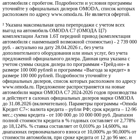
автомобиля с пробегом. Подробности и условия программы
уточняйте у официальных дилеров OMODA, список которых
расположен по адресу www.omoda.ru. Не является офертой.
² Указана максимальная цена перепродажи с учетом всех
выгод на автомобиль OMODA C7 (ОМОДА Ц7)
комплектации Актив 1.6T передний привод (комплектация
автомобиля с наименьшей возможной стоимостью) - 2 739 000
руб. - актуально на дату 28.04.2026 г., без учета
дополнительного оборудования или иных услуг, без учета
предложений официального дилера. Данная цена указана с
учетом суммы скидок дилера по программам «Трейд-ин» в
размере 100 000 рублей и программы «Выгода за кредит» в
размере 100 000 рублей. Подробности уточняйте у
официальных дилеров, список которых расположен по адресу
www.omoda.ru. Предложение распространяется на новые
автомобили марки OMODA C7 2024-2026 годов производства
и действует в салонах официальных дилеров марки OMODA
до 31.08.2026 (включительно). Параметры программы «Omoda
Кредит C7»: валюта кредита – рубли РФ; срок кредита – 12-96
мес.; сумма кредита - от 100 000 до 10 000 000 руб. Диапазон
полной стоимости кредита в % годовых составляет от 2,778%
до 18,124%. % ставка составляет от 0,010% до 14,600%, на
диапазонах первоначального взноса от 10,000% до 90,000% от
стоимости автомобиля, при сроке кредита от 12 до 96 мес. и