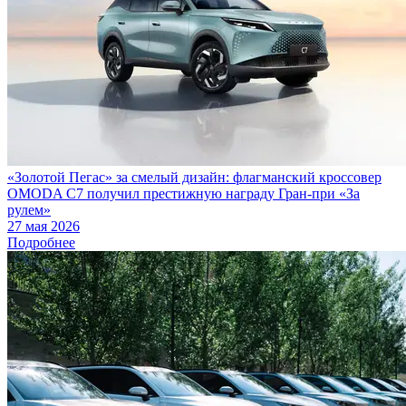
«Золотой Пегас» за смелый дизайн: флагманский кроссовер
OMODA C7 получил престижную награду Гран-при «За
рулем»
27 мая 2026
Подробнее