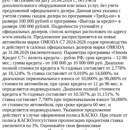
руб. - актуально на дату 28.04.2026 г., без учета
дополнительного оборудования или иных услуг, без учета
предложений официального дилера. Данная цена указана с
учетом суммы скидок дилера по программам «Трейд-ин» в
размере 100 000 рублей и программы «Выгода за кредит» в
размере 100 000 рублей. Подробности уточняйте у
официальных дилеров, список которых расположен по адресу
www.omoda.ru. Предложение распространяется на новые
автомобили марки OMODA C7 2024-2026 годов производства
и действует в салонах официальных дилеров марки OMODA
до 31.08.2026 (включительно). Параметры программы «Omoda
Кредит C7»: валюта кредита – рубли РФ; срок кредита – 12-96
мес.; сумма кредита - от 100 000 до 10 000 000 руб. Диапазон
полной стоимости кредита в % годовых составляет от 2,778%
до 18,124%. % ставка составляет от 0,010% до 14,600%, на
диапазонах первоначального взноса от 10,000% до 90,000% от
стоимости автомобиля, при сроке кредита от 12 до 96 мес. и
определяется индивидуально. Диапазон полной стоимости
кредита в % годовых составляет от 10,507% до 11,151%. %
ставка составляет 7,700% при первоначальном взносе 50,000%
от стоимости автомобиля, при сроке кредита 60 мес. и
определяется индивидуально. Указанное предложение
действует в случае оформления полиса КАСКО. При отказе от
полиса КАСКО/отсутствии пролонгации процентная ставка
увеличится на 3%. Оценивайте свои финансовые