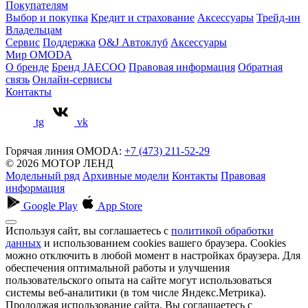
Покупателям
Выбор и покупка
Кредит и страхование
Аксессуары
Трейд-ин
Владельцам
Сервис
Поддержка
O&J Автоклуб
Аксессуары
Мир OMODA
О бренде
Бренд JAECOO
Правовая информация
Обратная
связь
Онлайн-сервисы
Контакты
tg
vk
Горячая линия OMODA:
+7 (473) 211-52-29
© 2026 МОТОР ЛЕНД
Модельный ряд
Архивные модели
Контакты
Правовая
информация
Google Play
App Store
Используя сайт, вы соглашаетесь с
политикой обработки
данных
и использованием cookies вашего браузера. Cookies
можно отключить в любой момент в настройках браузера. Для
обеспечения оптимальной работы и улучшения
пользовательского опыта на сайте могут использоваться
системы веб-аналитики (в том числе Яндекс.Метрика).
Продолжая использование сайта, Вы соглашаетесь с