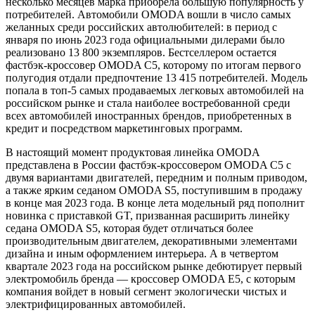
несколько месяцев марка приобрела большую популярность у
потребителей. Автомобили OMODA вошли в число самых
желанных среди российских автолюбителей: в период с
января по июнь 2023 года официальными дилерами было
реализовано 13 800 экземпляров. Бестселлером остается
фастбэк-кроссовер OMODA C5, которому по итогам первого
полугодия отдали предпочтение 13 415 потребителей. Модель
попала в топ-5 самых продаваемых легковых автомобилей на
российском рынке и стала наиболее востребованной среди
всех автомобилей иностранных брендов, приобретенных в
кредит и посредством маркетинговых программ.
В настоящий момент продуктовая линейка OMODA
представлена в России фастбэк-кроссовером OMODA C5 с
двумя вариантами двигателей, передним и полным приводом,
а также ярким седаном OMODA S5, поступившим в продажу
в конце мая 2023 года. В конце лета модельный ряд пополнит
новинка с приставкой GT, призванная расширить линейку
седана OMODA S5, которая будет отличаться более
производительным двигателем, декоративными элементами
дизайна и иным оформлением интерьера. А в четвертом
квартале 2023 года на российском рынке дебютирует первый
электромобиль бренда — кроссовер OMODA Е5, с которым
компания войдет в новый сегмент экологически чистых и
электрифицированных автомобилей.