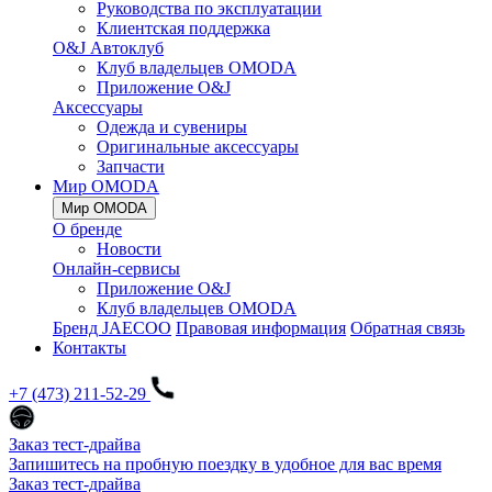
Руководства по эксплуатации
Клиентская поддержка
O&J Автоклуб
Клуб владельцев OMODA
Приложение O&J
Аксессуары
Одежда и сувениры
Оригинальные аксессуары
Запчасти
Мир OMODA
Мир OMODA
О бренде
Новости
Онлайн-сервисы
Приложение O&J
Клуб владельцев OMODA
Бренд JAECOO
Правовая информация
Обратная связь
Контакты
+7 (473) 211-52-29
Заказ тест-драйва
Запишитесь на пробную поездку в удобное для вас время
Заказ тест-драйва