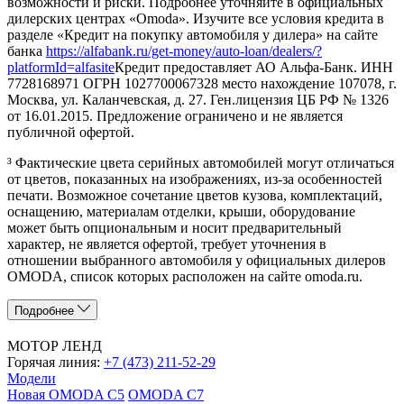
возможности и риски. Подробнее уточняйте в официальных
дилерских центрах «Omoda». Изучите все условия кредита в
разделе «Кредит на покупку автомобиля у дилера» на сайте
банка
https://alfabank.ru/get-money/auto-loan/dealers/?
platformId=alfasite
Кредит предоставляет АО Альфа-Банк. ИНН
7728168971 ОГРН 1027700067328 место нахождение 107078, г.
Москва, ул. Каланчевская, д. 27. Ген.лицензия ЦБ РФ № 1326
от 16.01.2015. Предложение ограничено и не является
публичной офертой.
³ Фактические цвета серийных автомобилей могут отличаться
от цветов, показанных на изображениях, из-за особенностей
печати. Возможное сочетание цветов кузова, комплектаций,
оснащению, материалам отделки, крыши, оборудование
может быть опциональным и носит предварительный
характер, не является офертой, требует уточнения в
отношении выбранного автомобиля у официальных дилеров
OMODA, список которых расположен на сайте omoda.ru.
Подробнее
МОТОР ЛЕНД
Горячая линия:
+7 (473) 211-52-29
Модели
Новая OMODA C5
OMODA C7