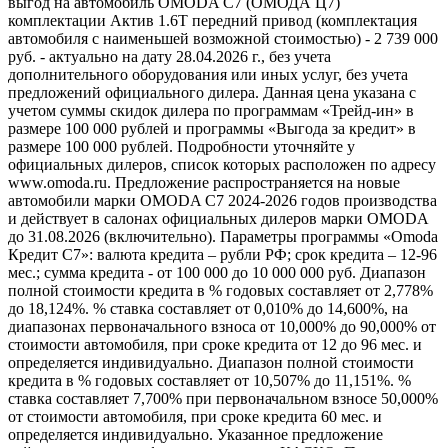
выгод на автомобиль OMODA C7 (ОМОДА Ц7)
комплектации Актив 1.6T передний привод (комплектация
автомобиля с наименьшей возможной стоимостью) - 2 739 000
руб. - актуально на дату 28.04.2026 г., без учета
дополнительного оборудования или иных услуг, без учета
предложений официального дилера. Данная цена указана с
учетом суммы скидок дилера по программам «Трейд-ин» в
размере 100 000 рублей и программы «Выгода за кредит» в
размере 100 000 рублей. Подробности уточняйте у
официальных дилеров, список которых расположен по адресу
www.omoda.ru. Предложение распространяется на новые
автомобили марки OMODA C7 2024-2026 годов производства
и действует в салонах официальных дилеров марки OMODA
до 31.08.2026 (включительно). Параметры программы «Omoda
Кредит C7»: валюта кредита – рубли РФ; срок кредита – 12-96
мес.; сумма кредита - от 100 000 до 10 000 000 руб. Диапазон
полной стоимости кредита в % годовых составляет от 2,778%
до 18,124%. % ставка составляет от 0,010% до 14,600%, на
диапазонах первоначального взноса от 10,000% до 90,000% от
стоимости автомобиля, при сроке кредита от 12 до 96 мес. и
определяется индивидуально. Диапазон полной стоимости
кредита в % годовых составляет от 10,507% до 11,151%. %
ставка составляет 7,700% при первоначальном взносе 50,000%
от стоимости автомобиля, при сроке кредита 60 мес. и
определяется индивидуально. Указанное предложение