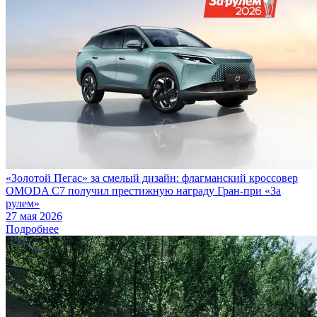
«Золотой Пегас» за смелый дизайн: флагманский кроссовер
OMODA C7 получил престижную награду Гран-при «За
рулем»
27 мая 2026
Подробнее