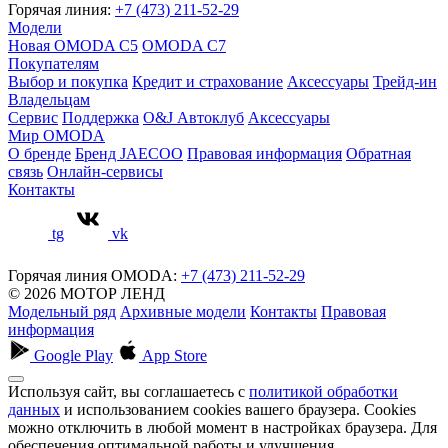
Горячая линия:
+7 (473) 211-52-29
Модели
Новая OMODA C5
OMODA C7
Покупателям
Выбор и покупка
Кредит и страхование
Аксессуары
Трейд-ин
Владельцам
Сервис
Поддержка
O&J Автоклуб
Аксессуары
Мир OMODA
О бренде
Бренд JAECOO
Правовая информация
Обратная
связь
Онлайн-сервисы
Контакты
tg
vk
Горячая линия OMODA:
+7 (473) 211-52-29
© 2026 МОТОР ЛЕНД
Модельный ряд
Архивные модели
Контакты
Правовая
информация
Google Play
App Store
Используя сайт, вы соглашаетесь с
политикой обработки
данных
и использованием cookies вашего браузера. Cookies
можно отключить в любой момент в настройках браузера. Для
обеспечения оптимальной работы и улучшения