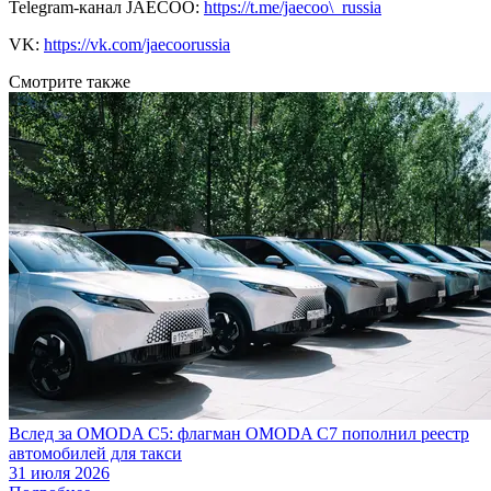
Telegram-канал JAECOO:
https://t.me/jaecoo\_russia
VK:
https://vk.com/jaecoorussia
Смотрите также
Вслед за OMODA C5: флагман OMODA C7 пополнил реестр
автомобилей для такси
31 июля 2026