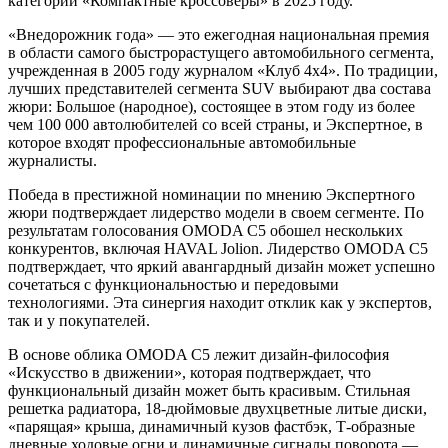
категории «Компактные кроссоверы» в 2025 году.
«Внедорожник года» — это ежегодная национальная премия
в области самого быстрорастущего автомобильного сегмента,
учрежденная в 2005 году журналом «Клуб 4х4». По традиции,
лучших представителей сегмента SUV выбирают два состава
жюри: Большое (народное), состоящее в этом году из более
чем 100 000 автолюбителей со всей страны, и Экспертное, в
которое входят профессиональные автомобильные
журналисты.
Победа в престижной номинации по мнению Экспертного
жюри подтверждает лидерство модели в своем сегменте. По
результатам голосования OMODA C5 обошел нескольких
конкурентов, включая HAVAL Jolion. Лидерство OMODA C5
подтверждает, что яркий авангардный дизайн может успешно
сочетаться с функциональностью и передовыми
технологиями. Эта синергия находит отклик как у экспертов,
так и у покупателей.
В основе облика OMODA C5 лежит дизайн-философия
«Искусство в движении», которая подтверждает, что
функциональный дизайн может быть красивым. Стильная
решетка радиатора, 18-дюймовые двухцветные литые диски,
«парящая» крыша, динамичный кузов фастбэк, Т-образные
дневные ходовые огни и динамичные сигналы поворота —