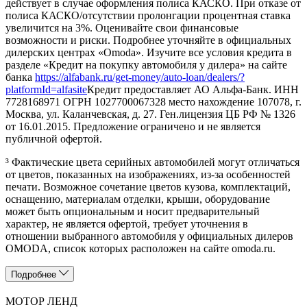
действует в случае оформления полиса КАСКО. При отказе от
полиса КАСКО/отсутствии пролонгации процентная ставка
увеличится на 3%. Оценивайте свои финансовые
возможности и риски. Подробнее уточняйте в официальных
дилерских центрах «Omoda». Изучите все условия кредита в
разделе «Кредит на покупку автомобиля у дилера» на сайте
банка
https://alfabank.ru/get-money/auto-loan/dealers/?
platformId=alfasite
Кредит предоставляет АО Альфа-Банк. ИНН
7728168971 ОГРН 1027700067328 место нахождение 107078, г.
Москва, ул. Каланчевская, д. 27. Ген.лицензия ЦБ РФ № 1326
от 16.01.2015. Предложение ограничено и не является
публичной офертой.
³ Фактические цвета серийных автомобилей могут отличаться
от цветов, показанных на изображениях, из-за особенностей
печати. Возможное сочетание цветов кузова, комплектаций,
оснащению, материалам отделки, крыши, оборудование
может быть опциональным и носит предварительный
характер, не является офертой, требует уточнения в
отношении выбранного автомобиля у официальных дилеров
OMODA, список которых расположен на сайте omoda.ru.
Подробнее
МОТОР ЛЕНД