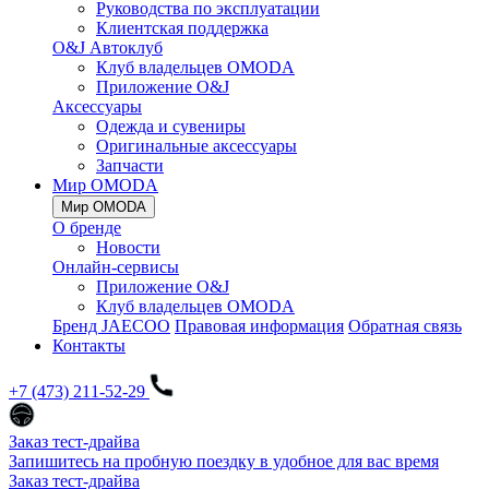
Руководства по эксплуатации
Клиентская поддержка
O&J Автоклуб
Клуб владельцев OMODA
Приложение O&J
Аксессуары
Одежда и сувениры
Оригинальные аксессуары
Запчасти
Мир OMODA
Мир OMODA
О бренде
Новости
Онлайн-сервисы
Приложение O&J
Клуб владельцев OMODA
Бренд JAECOO
Правовая информация
Обратная связь
Контакты
+7 (473) 211-52-29
Заказ тест-драйва
Запишитесь на пробную поездку в удобное для вас время
Заказ тест-драйва