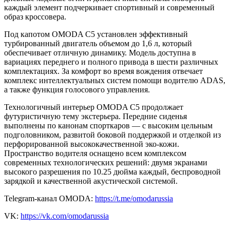
каждый элемент подчеркивает спортивный и современный
образ кроссовера.
Под капотом OMODA C5 установлен эффективный
турбированный двигатель объемом до 1,6 л, который
обеспечивает отличную динамику. Модель доступна в
вариациях переднего и полного привода в шести различных
комплектациях. За комфорт во время вождения отвечает
комплекс интеллектуальных систем помощи водителю ADAS,
а также функция голосового управления.
Технологичный интерьер OMODA C5 продолжает
футуристичную тему экстерьера. Передние сиденья
выполнены по канонам спорткаров — с высоким цельным
подголовником, развитой боковой поддержкой и отделкой из
перфорированной высококачественной эко-кожи.
Пространство водителя оснащено всем комплексом
современных технологических решений: двумя экранами
высокого разрешения по 10.25 дюйма каждый, беспроводной
зарядкой и качественной акустической системой.
Telegram-канал OMODA:
https://t.me/omodarussia
VK:
https://vk.com/omodarussia