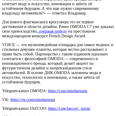
сочетает моду и искусство, инновации и заботу об
устойчивом будущем. А что еще нужно современному
владельцу автомобиля?» — отметил Владимир.
Для нового флагманского кроссовера это не первое
достижение в области дизайна. Ранее OMODA C7 уже доказал
свое превосходство,
одержав победу
на престижном
международном конкурсе French Design Award.
VOICE — это мультимедийная площадка для самых модных и
стильных девушек планеты, которая честно рассказывает о
праве быть собой. Партнерство с таким изданием идеально
сочетается с философией OMODA — современного и
инновационного бренда, который делает акцент на
футуристичном дизайне и непревзойденном стиле
автомобилей. В основе ДНК OMODA заложены мода и
искусство, технологии и инновации, а также забота об
устойчивом будущем.
Telegram-канал OMODA:
https://t.me/omodarussia
VK:
https://vk.com/omodarussia
Telegram-канал JAECOO:
https://t.me/jaecoo\_russia