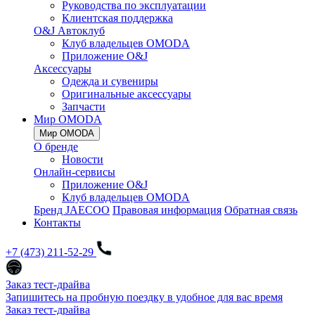
Руководства по эксплуатации
Клиентская поддержка
O&J Автоклуб
Клуб владельцев OMODA
Приложение O&J
Аксессуары
Одежда и сувениры
Оригинальные аксессуары
Запчасти
Мир OMODA
Мир OMODA
О бренде
Новости
Онлайн-сервисы
Приложение O&J
Клуб владельцев OMODA
Бренд JAECOO
Правовая информация
Обратная связь
Контакты
+7 (473) 211-52-29
Заказ тест-драйва
Запишитесь на пробную поездку в удобное для вас время
Заказ тест-драйва