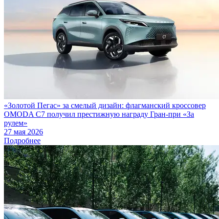
«Золотой Пегас» за смелый дизайн: флагманский кроссовер
OMODA C7 получил престижную награду Гран-при «За
рулем»
27 мая 2026
Подробнее