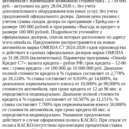
автомобиля с наименьшей возможной стоимостью) - 2 739 000
руб. - актуально на дату 28.04.2026 г., без учета
дополнительного оборудования или иных услуг, без учета
предложений официального дилера. Данная цена указана с
учетом суммы скидок дилера по программам «Трейд-ин» в
размере 100 000 рублей и программы «Выгода за кредит» в
размере 100 000 рублей. Подробности уточняйте у
официальных дилеров, список которых расположен по адресу
www.omoda.ru. Предложение распространяется на новые
автомобили марки OMODA C7 2024-2026 годов производства
и действует в салонах официальных дилеров марки OMODA
до 31.08.2026 (включительно). Параметры программы «Omoda
Кредит C7»: валюта кредита – рубли РФ; срок кредита – 12-96
мес.; сумма кредита - от 100 000 до 10 000 000 руб. Диапазон
полной стоимости кредита в % годовых составляет от 2,778%
до 18,124%. % ставка составляет от 0,010% до 14,600%, на
диапазонах первоначального взноса от 10,000% до 90,000% от
стоимости автомобиля, при сроке кредита от 12 до 96 мес. и
определяется индивидуально. Диапазон полной стоимости
кредита в % годовых составляет от 10,507% до 11,151%. %
ставка составляет 7,700% при первоначальном взносе 50,000%
от стоимости автомобиля, при сроке кредита 60 мес. и
определяется индивидуально. Указанное предложение
действует в случае оформления полиса КАСКО. При отказе от
полиса КАСКО/отсутствии пролонгации процентная ставка