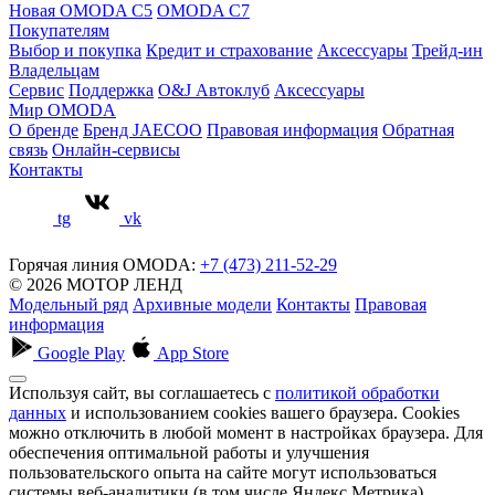
Новая OMODA C5
OMODA C7
Покупателям
Выбор и покупка
Кредит и страхование
Аксессуары
Трейд-ин
Владельцам
Сервис
Поддержка
O&J Автоклуб
Аксессуары
Мир OMODA
О бренде
Бренд JAECOO
Правовая информация
Обратная
связь
Онлайн-сервисы
Контакты
tg
vk
Горячая линия OMODA:
+7 (473) 211-52-29
© 2026 МОТОР ЛЕНД
Модельный ряд
Архивные модели
Контакты
Правовая
информация
Google Play
App Store
Используя сайт, вы соглашаетесь с
политикой обработки
данных
и использованием cookies вашего браузера. Cookies
можно отключить в любой момент в настройках браузера. Для
обеспечения оптимальной работы и улучшения
пользовательского опыта на сайте могут использоваться
системы веб-аналитики (в том числе Яндекс.Метрика).