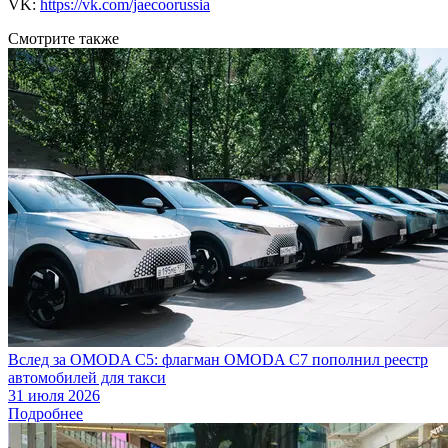
VK:
https://vk.com/jaecoorussia
Смотрите также
Вслед за OMODA C5: флагман OMODA C7 пополнил реестр
автомобилей для такси
31 июля 2026
Подробнее