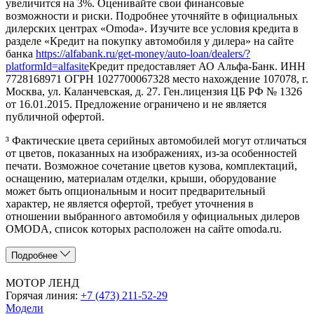
увеличится на 3%. Оценивайте свои финансовые
возможности и риски. Подробнее уточняйте в официальных
дилерских центрах «Omoda». Изучите все условия кредита в
разделе «Кредит на покупку автомобиля у дилера» на сайте
банка
https://alfabank.ru/get-money/auto-loan/dealers/?
platformId=alfasite
Кредит предоставляет АО Альфа-Банк. ИНН
7728168971 ОГРН 1027700067328 место нахождение 107078, г.
Москва, ул. Каланчевская, д. 27. Ген.лицензия ЦБ РФ № 1326
от 16.01.2015. Предложение ограничено и не является
публичной офертой.
³ Фактические цвета серийных автомобилей могут отличаться
от цветов, показанных на изображениях, из-за особенностей
печати. Возможное сочетание цветов кузова, комплектаций,
оснащению, материалам отделки, крыши, оборудование
может быть опциональным и носит предварительный
характер, не является офертой, требует уточнения в
отношении выбранного автомобиля у официальных дилеров
OMODA, список которых расположен на сайте omoda.ru.
Подробнее
МОТОР ЛЕНД
Горячая линия:
+7 (473) 211-52-29
Модели