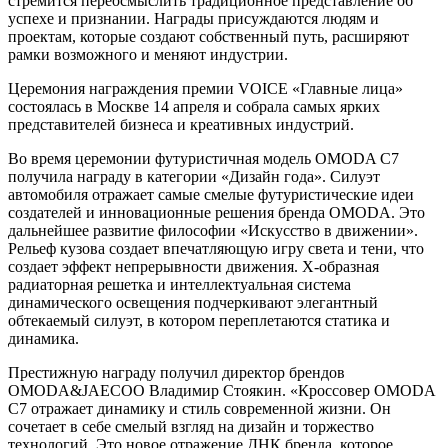
стремится переосмыслить традиционное представление об
успехе и признании. Награды присуждаются людям и
проектам, которые создают собственный путь, расширяют
рамки возможного и меняют индустрии.
Церемония награждения премии VOICE «Главные лица»
состоялась в Москве 14 апреля и собрала самых ярких
представителей бизнеса и креативных индустрий.
Во время церемонии футуристичная модель OMODA C7
получила награду в категории «Дизайн года». Силуэт
автомобиля отражает самые смелые футуристические идеи
создателей и инновационные решения бренда OMODA. Это
дальнейшее развитие философии «Искусство в движении».
Рельеф кузова создает впечатляющую игру света и тени, что
создает эффект непрерывности движения. X-образная
радиаторная решетка и интеллектуальная система
динамического освещения подчеркивают элегантный
обтекаемый силуэт, в котором переплетаются статика и
динамика.
Престижную награду получил директор брендов
OMODA&JAECOO Владимир Стоякин. «Кроссовер OMODA
C7 отражает динамику и стиль современной жизни. Он
сочетает в себе смелый взгляд на дизайн и торжество
технологий. Это новое отражение ДНК бренда, которое