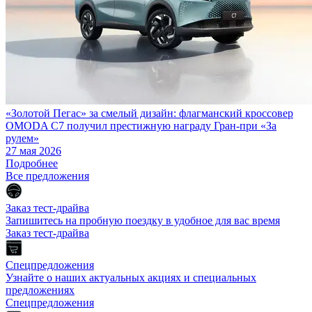
«Золотой Пегас» за смелый дизайн: флагманский кроссовер
OMODA C7 получил престижную награду Гран-при «За
рулем»
27 мая 2026
Подробнее
Все предложения
Заказ тест-драйва
Запишитесь на пробную поездку в удобное для вас время
Заказ тест-драйва
Спецпредложения
Узнайте о наших актуальных акциях и специальных
предложениях
Спецпредложения