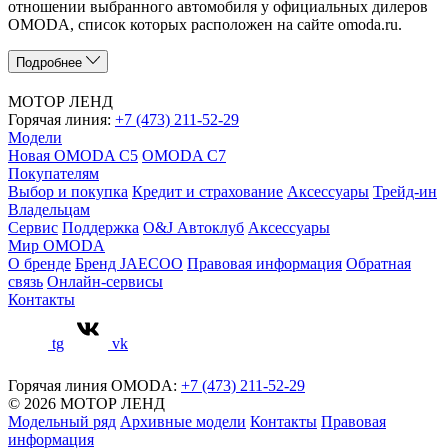
отношении выбранного автомобиля у официальных дилеров
OMODA, список которых расположен на сайте omoda.ru.
Подробнее
МОТОР ЛЕНД
Горячая линия:
+7 (473) 211-52-29
Модели
Новая OMODA C5
OMODA C7
Покупателям
Выбор и покупка
Кредит и страхование
Аксессуары
Трейд-ин
Владельцам
Сервис
Поддержка
O&J Автоклуб
Аксессуары
Мир OMODA
О бренде
Бренд JAECOO
Правовая информация
Обратная
связь
Онлайн-сервисы
Контакты
tg
vk
Горячая линия OMODA:
+7 (473) 211-52-29
© 2026 МОТОР ЛЕНД
Модельный ряд
Архивные модели
Контакты
Правовая
информация