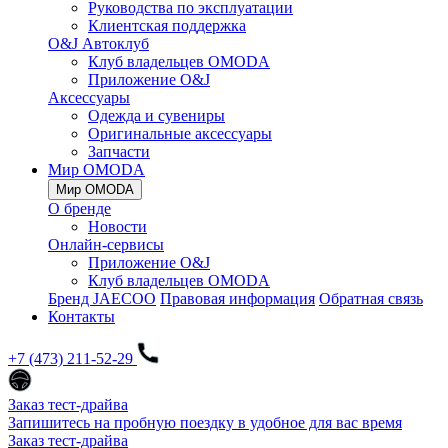
Руководства по эксплуатации
Клиентская поддержка
O&J Автоклуб
Клуб владельцев OMODA
Приложение O&J
Аксессуары
Одежда и сувениры
Оригинальные аксессуары
Запчасти
Мир OMODA
Мир OMODA
О бренде
Новости
Онлайн-сервисы
Приложение O&J
Клуб владельцев OMODA
Бренд JAECOO
Правовая информация
Обратная связь
Контакты
+7 (473) 211-52-29
Заказ тест-драйва
Запишитесь на пробную поездку в удобное для вас время
Заказ тест-драйва