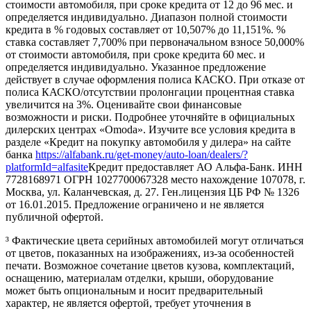
стоимости автомобиля, при сроке кредита от 12 до 96 мес. и
определяется индивидуально. Диапазон полной стоимости
кредита в % годовых составляет от 10,507% до 11,151%. %
ставка составляет 7,700% при первоначальном взносе 50,000%
от стоимости автомобиля, при сроке кредита 60 мес. и
определяется индивидуально. Указанное предложение
действует в случае оформления полиса КАСКО. При отказе от
полиса КАСКО/отсутствии пролонгации процентная ставка
увеличится на 3%. Оценивайте свои финансовые
возможности и риски. Подробнее уточняйте в официальных
дилерских центрах «Omoda». Изучите все условия кредита в
разделе «Кредит на покупку автомобиля у дилера» на сайте
банка
https://alfabank.ru/get-money/auto-loan/dealers/?
platformId=alfasite
Кредит предоставляет АО Альфа-Банк. ИНН
7728168971 ОГРН 1027700067328 место нахождение 107078, г.
Москва, ул. Каланчевская, д. 27. Ген.лицензия ЦБ РФ № 1326
от 16.01.2015. Предложение ограничено и не является
публичной офертой.
³ Фактические цвета серийных автомобилей могут отличаться
от цветов, показанных на изображениях, из-за особенностей
печати. Возможное сочетание цветов кузова, комплектаций,
оснащению, материалам отделки, крыши, оборудование
может быть опциональным и носит предварительный
характер, не является офертой, требует уточнения в