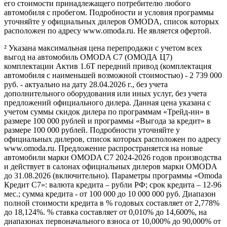
его стоимости принадлежащего потребителю любого
автомобиля с пробегом. Подробности и условия программы
уточняйте у официальных дилеров OMODA, список которых
расположен по адресу www.omoda.ru. Не является офертой.
² Указана максимальная цена перепродажи с учетом всех
выгод на автомобиль OMODA C7 (ОМОДА Ц7)
комплектации Актив 1.6T передний привод (комплектация
автомобиля с наименьшей возможной стоимостью) - 2 739 000
руб. - актуально на дату 28.04.2026 г., без учета
дополнительного оборудования или иных услуг, без учета
предложений официального дилера. Данная цена указана с
учетом суммы скидок дилера по программам «Трейд-ин» в
размере 100 000 рублей и программы «Выгода за кредит» в
размере 100 000 рублей. Подробности уточняйте у
официальных дилеров, список которых расположен по адресу
www.omoda.ru. Предложение распространяется на новые
автомобили марки OMODA C7 2024-2026 годов производства
и действует в салонах официальных дилеров марки OMODA
до 31.08.2026 (включительно). Параметры программы «Omoda
Кредит C7»: валюта кредита – рубли РФ; срок кредита – 12-96
мес.; сумма кредита - от 100 000 до 10 000 000 руб. Диапазон
полной стоимости кредита в % годовых составляет от 2,778%
до 18,124%. % ставка составляет от 0,010% до 14,600%, на
диапазонах первоначального взноса от 10,000% до 90,000% от