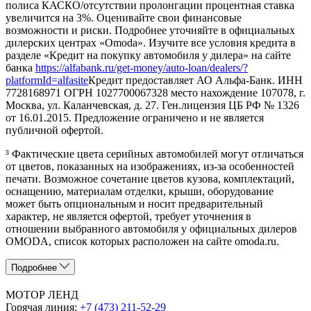
полиса КАСКО/отсутствии пролонгации процентная ставка
увеличится на 3%. Оценивайте свои финансовые
возможности и риски. Подробнее уточняйте в официальных
дилерских центрах «Omoda». Изучите все условия кредита в
разделе «Кредит на покупку автомобиля у дилера» на сайте
банка
https://alfabank.ru/get-money/auto-loan/dealers/?
platformId=alfasite
Кредит предоставляет АО Альфа-Банк. ИНН
7728168971 ОГРН 1027700067328 место нахождение 107078, г.
Москва, ул. Каланчевская, д. 27. Ген.лицензия ЦБ РФ № 1326
от 16.01.2015. Предложение ограничено и не является
публичной офертой.
³ Фактические цвета серийных автомобилей могут отличаться
от цветов, показанных на изображениях, из-за особенностей
печати. Возможное сочетание цветов кузова, комплектаций,
оснащению, материалам отделки, крыши, оборудование
может быть опциональным и носит предварительный
характер, не является офертой, требует уточнения в
отношении выбранного автомобиля у официальных дилеров
OMODA, список которых расположен на сайте omoda.ru.
Подробнее
МОТОР ЛЕНД
Горячая линия:
+7 (473) 211-52-29