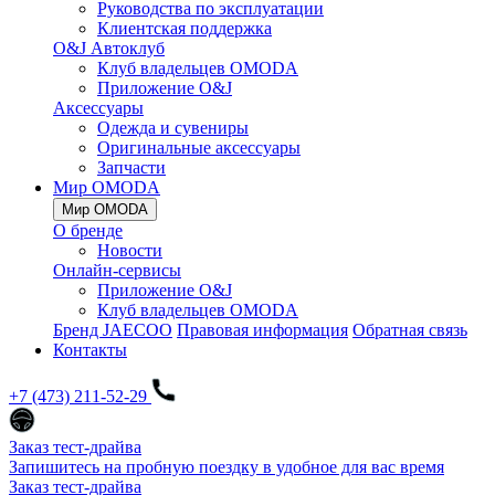
Руководства по эксплуатации
Клиентская поддержка
O&J Автоклуб
Клуб владельцев OMODA
Приложение O&J
Аксессуары
Одежда и сувениры
Оригинальные аксессуары
Запчасти
Мир OMODA
Мир OMODA
О бренде
Новости
Онлайн-сервисы
Приложение O&J
Клуб владельцев OMODA
Бренд JAECOO
Правовая информация
Обратная связь
Контакты
+7 (473) 211-52-29
Заказ тест-драйва
Запишитесь на пробную поездку в удобное для вас время
Заказ тест-драйва