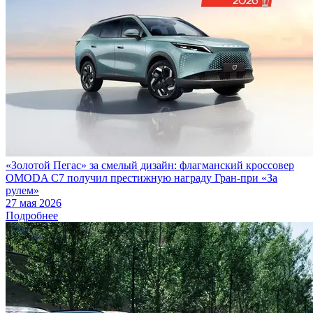
«Золотой Пегас» за смелый дизайн: флагманский кроссовер
OMODA C7 получил престижную награду Гран-при «За
рулем»
27 мая 2026
Подробнее