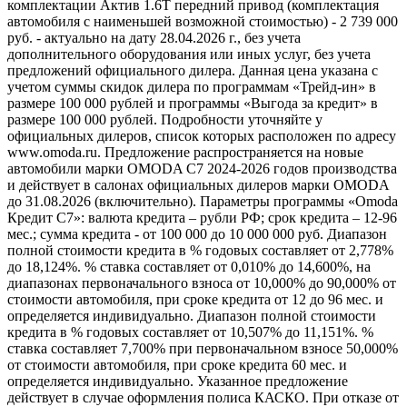
комплектации Актив 1.6T передний привод (комплектация
автомобиля с наименьшей возможной стоимостью) - 2 739 000
руб. - актуально на дату 28.04.2026 г., без учета
дополнительного оборудования или иных услуг, без учета
предложений официального дилера. Данная цена указана с
учетом суммы скидок дилера по программам «Трейд-ин» в
размере 100 000 рублей и программы «Выгода за кредит» в
размере 100 000 рублей. Подробности уточняйте у
официальных дилеров, список которых расположен по адресу
www.omoda.ru. Предложение распространяется на новые
автомобили марки OMODA C7 2024-2026 годов производства
и действует в салонах официальных дилеров марки OMODA
до 31.08.2026 (включительно). Параметры программы «Omoda
Кредит C7»: валюта кредита – рубли РФ; срок кредита – 12-96
мес.; сумма кредита - от 100 000 до 10 000 000 руб. Диапазон
полной стоимости кредита в % годовых составляет от 2,778%
до 18,124%. % ставка составляет от 0,010% до 14,600%, на
диапазонах первоначального взноса от 10,000% до 90,000% от
стоимости автомобиля, при сроке кредита от 12 до 96 мес. и
определяется индивидуально. Диапазон полной стоимости
кредита в % годовых составляет от 10,507% до 11,151%. %
ставка составляет 7,700% при первоначальном взносе 50,000%
от стоимости автомобиля, при сроке кредита 60 мес. и
определяется индивидуально. Указанное предложение
действует в случае оформления полиса КАСКО. При отказе от