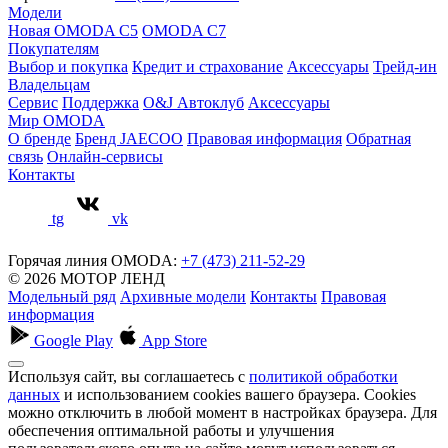
Модели
Новая OMODA C5
OMODA C7
Покупателям
Выбор и покупка
Кредит и страхование
Аксессуары
Трейд-ин
Владельцам
Сервис
Поддержка
O&J Автоклуб
Аксессуары
Мир OMODA
О бренде
Бренд JAECOO
Правовая информация
Обратная
связь
Онлайн-сервисы
Контакты
tg
vk
Горячая линия OMODA:
+7 (473) 211-52-29
© 2026 МОТОР ЛЕНД
Модельный ряд
Архивные модели
Контакты
Правовая
информация
Google Play
App Store
Используя сайт, вы соглашаетесь с
политикой обработки
данных
и использованием cookies вашего браузера. Cookies
можно отключить в любой момент в настройках браузера. Для
обеспечения оптимальной работы и улучшения