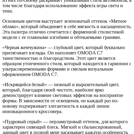
из них по-своему раскрывает уникальный стиль автомобиля, в
том числе благодаря использованию эффекта игры света и
тени.
Основным цветом выступает зеленоватый оттенок «Мятное
облако», который объединяет в себе мягкость и насыщенность.
Эта палитра отлично сочетается с фирменной стилистикой
модели с ее плавными изгибами и обтекаемыми гранями.
«Черная жемчужина» — глубокий цвет, который буквально
притягивает взгляды. Он наполняет OMODA C7
таинственностью и благородством. Этот цвет является
образцом утонченного стиля, который находится в гармонии с
ультрасовременными формами и смелым визуальным
оформлением OMODA C7.
«Искрящийся белый» — нежный и выразительный цвет,
который, благодаря своей чистоте, наиболее ярко
демонстрирует влияние световых эффектов на восприятие
формы. В зависимости от освещения, он каждый раз по-
новому подчеркивает элегантность в каждой линии
инновационного кроссовера.
«Пудровый серый» — перламутровый оттенок, для которого
характерен сияющий блеск. Мягкий и сбалансированный,
данный цвет в полной мере раскрывает каждую особенность