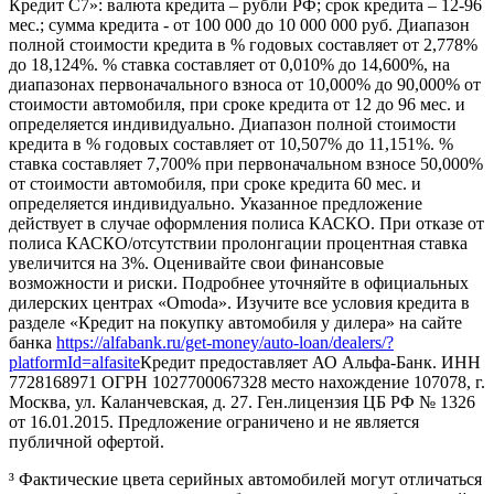
Кредит C7»: валюта кредита – рубли РФ; срок кредита – 12-96
мес.; сумма кредита - от 100 000 до 10 000 000 руб. Диапазон
полной стоимости кредита в % годовых составляет от 2,778%
до 18,124%. % ставка составляет от 0,010% до 14,600%, на
диапазонах первоначального взноса от 10,000% до 90,000% от
стоимости автомобиля, при сроке кредита от 12 до 96 мес. и
определяется индивидуально. Диапазон полной стоимости
кредита в % годовых составляет от 10,507% до 11,151%. %
ставка составляет 7,700% при первоначальном взносе 50,000%
от стоимости автомобиля, при сроке кредита 60 мес. и
определяется индивидуально. Указанное предложение
действует в случае оформления полиса КАСКО. При отказе от
полиса КАСКО/отсутствии пролонгации процентная ставка
увеличится на 3%. Оценивайте свои финансовые
возможности и риски. Подробнее уточняйте в официальных
дилерских центрах «Omoda». Изучите все условия кредита в
разделе «Кредит на покупку автомобиля у дилера» на сайте
банка
https://alfabank.ru/get-money/auto-loan/dealers/?
platformId=alfasite
Кредит предоставляет АО Альфа-Банк. ИНН
7728168971 ОГРН 1027700067328 место нахождение 107078, г.
Москва, ул. Каланчевская, д. 27. Ген.лицензия ЦБ РФ № 1326
от 16.01.2015. Предложение ограничено и не является
публичной офертой.
³ Фактические цвета серийных автомобилей могут отличаться