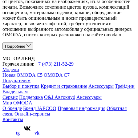
от цветов, показанных на изображениях, из-за особенностей
печати. Возможное сочетание цветов кузова, комплектаций,
оснащению, материалам отделки, крыши, оборудование
может быть опциональным и носит предварительный
характер, не является офертой, требует уточнения в
отношении выбранного автомобиля у официальных дилеров
OMODA, список которых расположен на сайте omoda.ru.
Подробнее
МОТОР ЛЕНД
Горячая линия:
+7 (473) 211-52-29
Модели
Новая OMODA C5
OMODA C7
Покупателям
Выбор и покупка
Кредит и страхование
Аксессуары
Трейд-ин
Владельцам
Сервис
Поддержка
O&J Автоклуб
Аксессуары
Мир OMODA
О бренде
Бренд JAECOO
Правовая информация
Обратная
связь
Онлайн-сервисы
Контакты
tg
vk