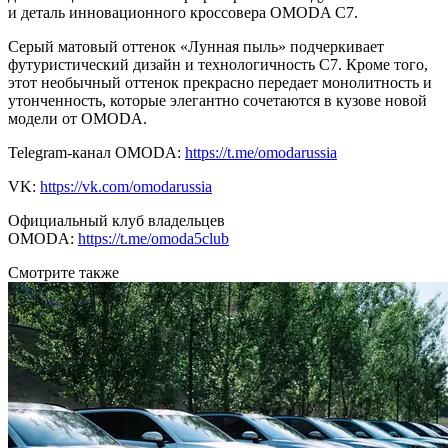
и деталь инновационного кроссовера OMODA C7.
Серый матовый оттенок «Лунная пыль» подчеркивает
футуристический дизайн и технологичность C7. Кроме того,
этот необычный оттенок прекрасно передает монолитность и
утонченность, которые элегантно сочетаются в кузове новой
модели от OMODA.
Telegram-канал OMODA:
https://t.me/omodarussia
VK:
https://vk.com/omodarussia
Официальный клуб владельцев
OMODA:
https://t.me/omoda5club
Смотрите также