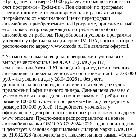
«Трейд-ин» в размере 50 000 рублей, которая достигается за
счет программы «Трейд-ин». Под скидкой по программе
Трейд-ин понимается единовременная и разовая выгода
потребителю от максимальной цены перепродажи
автомобиля, приобретаемого по Программе, при сдаче в зачёт
его стоимости принадлежащего потребителю любого
автомобиля с пробегом. Подробности и условия программы
уточняйте у официальных дилеров OMODA, список которых
расположен по адресу www.omoda.ru. Не является офертой.
² Указана максимальная цена перепродажи с учетом всех
выгод на автомобиль OMODA C7 (ОМОДА Ц7)
комплектации Актив 1.6T передний привод (комплектация
автомобиля с наименьшей возможной стоимостью) - 2 739 000
руб. - актуально на дату 28.04.2026 г., без учета
дополнительного оборудования или иных услуг, без учета
предложений официального дилера. Данная цена указана с
учетом суммы скидок дилера по программам «Трейд-ин» в
размере 100 000 рублей и программы «Выгода за кредит» в
размере 100 000 рублей. Подробности уточняйте у
официальных дилеров, список которых расположен по адресу
www.omoda.ru. Предложение распространяется на новые
автомобили марки OMODA C7 2024-2026 годов производства
и действует в салонах официальных дилеров марки OMODA
до 31.08.2026 (включительно). Параметры программы «Omoda