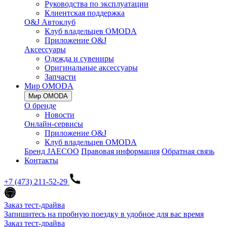
Руководства по эксплуатации
Клиентская поддержка
O&J Автоклуб
Клуб владельцев OMODA
Приложение O&J
Аксессуары
Одежда и сувениры
Оригинальные аксессуары
Запчасти
Мир OMODA
Мир OMODA
О бренде
Новости
Онлайн-сервисы
Приложение O&J
Клуб владельцев OMODA
Бренд JAECOO
Правовая информация
Обратная связь
Контакты
+7 (473) 211-52-29
Заказ тест-драйва
Запишитесь на пробную поездку в удобное для вас время
Заказ тест-драйва