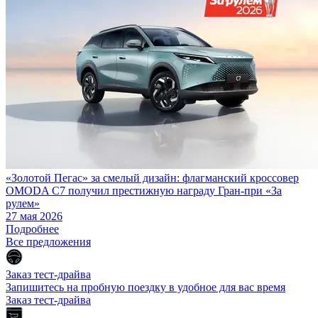
«Золотой Пегас» за смелый дизайн: флагманский кроссовер
OMODA C7 получил престижную награду Гран-при «За
рулем»
27 мая 2026
Подробнее
Все предложения
Заказ тест-драйва
Запишитесь на пробную поездку в удобное для вас время
Заказ тест-драйва