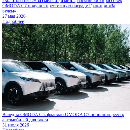
«Золотой Пегас» за смелый дизайн: флагманский кроссовер
OMODA C7 получил престижную награду Гран-при «За
рулем»
27 мая 2026
Подробнее
Вслед за OMODA C5: флагман OMODA C7 пополнил реестр
автомобилей для такси
31 июля 2026