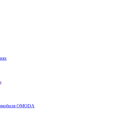
иях
ы
втомобиля OMODA